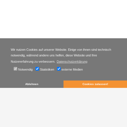
Wir nutzen Cookies auf unserer Website. Einige von ihnen sind technisch
notwendig, während andere uns helfen, diese Website und Ihre
Nutzererfahrung zu verbessern.
Datenschutzerklärung
Notwendig
Statistiken
externe Medien
Ablehnen
Cookies zulassen!